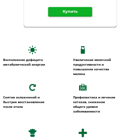
Восполнение дефицита
Увеличение молочной
метаболической энергии
продуктивности и
повышение качества
молока
Снятие осложнений и
Профилактика и лечение
быстрое восстановление
кетозов, снижение
после отела
общего уровня
заболеваемости